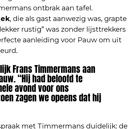
ermans ontbrak aan tafel.
Hek
, die als gast aanwezig was, grapte
lekker rustig” was zonder lijsttrekkers
perfecte aanleiding voor Pauw om uit
eurd.
lijk Frans Timmermans aan
Pauw. “Hij had beloofd te
hele avond voor ons
toen zagen we opeens dat hij
spraak met Timmermans duidelijk: de