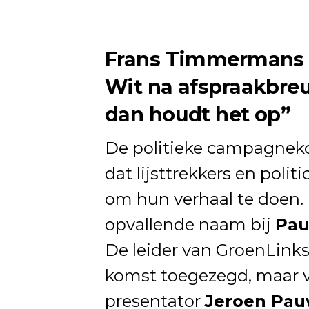
Frans Timmermans 
Wit na afspraakbreuk
dan houdt het op”
De politieke campagneko
dat lijsttrekkers en poli
om hun verhaal te doen
opvallende naam bij
Pau
De leider van GroenLink
komst toegezegd, maar ve
presentator
Jeroen Pa