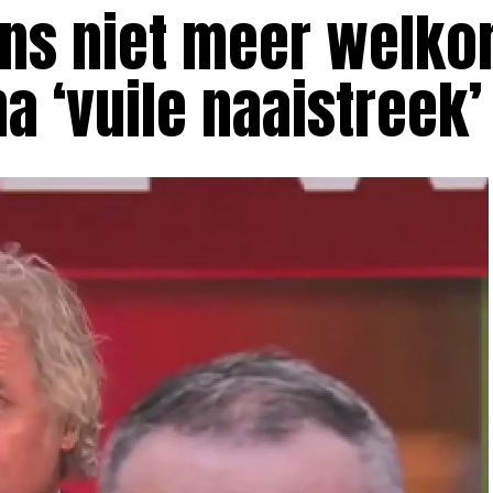
s niet meer welkom
a ‘vuile naaistreek’