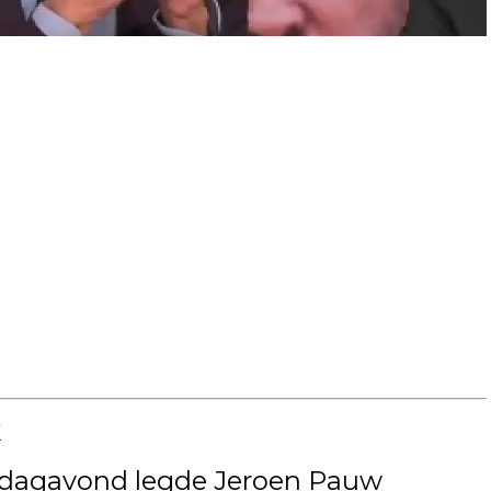
k
ondagavond legde Jeroen Pauw