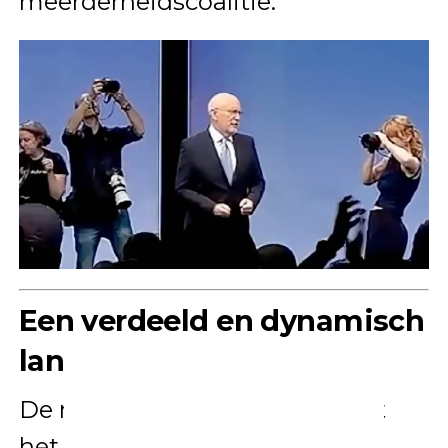
meerderheidscoalitie.
Een verdeeld en dynamisch
landschap
De nieuwe peiling laat zien dat
het politieke landschap
sterk