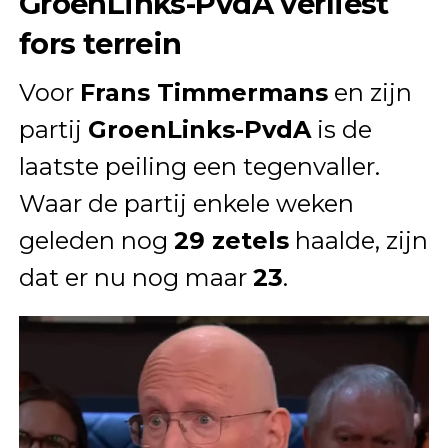
GroenLinks-PvdA verliest
fors terrein
Voor
Frans Timmermans
en zijn
partij
GroenLinks-PvdA
is de
laatste peiling een tegenvaller.
Waar de partij enkele weken
geleden nog
29 zetels
haalde, zijn
dat er nu nog maar
23
.