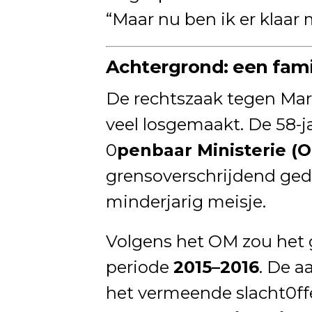
“Maar nu ben ik er klaar 
Achtergrond: een fami
De rechtszaak tegen Mar
veel losgemaakt. De 58-j
0
penbaar Ministerie (
grensoverschrijdend gedr
minderjarig meisje.
Volgens het OM zou het
periode
2015–2016
. De a
het vermeende slacht0ff