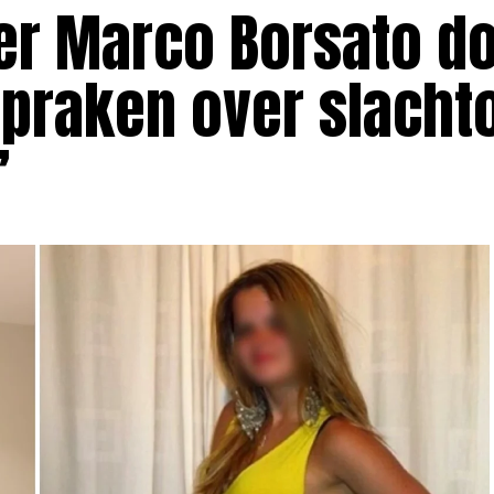
r Marco Borsato d
praken over slachto
’