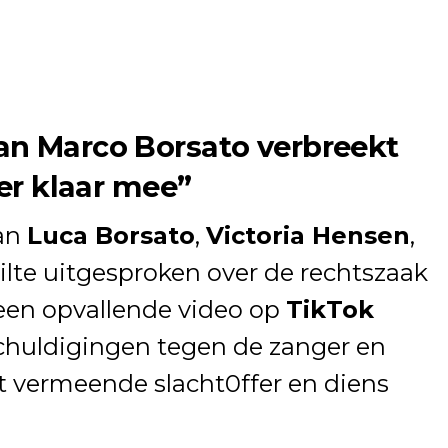
an Marco Borsato verbreekt
 er klaar mee”
van
Luca Borsato
,
Victoria Hensen
,
tilte uitgesproken over de rechtszaak
 een opvallende video op
TikTok
schuldigingen tegen de zanger en
het vermeende slacht0ffer en diens