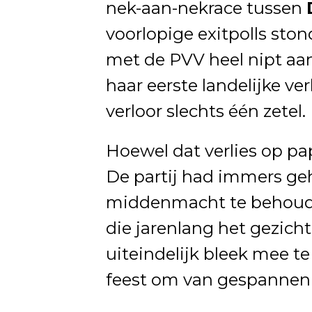
nek-aan-nekrace tussen
voorlopige exitpolls ston
met de PVV heel nipt aa
haar eerste landelijke ve
verloor slechts één zetel.
Hoewel dat verlies op pap
De partij had immers geh
middenmacht te behoud
die jarenlang het gezich
uiteindelijk bleek mee te
feest om van gespannen 