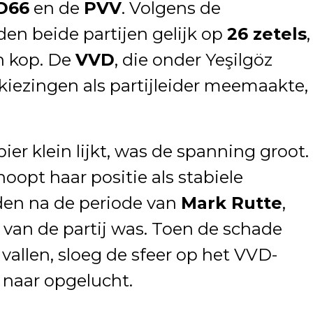
D66
en de
PVV
. Volgens de
den beide partijen gelijk op
26 zetels
,
n kop. De
VVD
, die onder Yeşilgöz
rkiezingen als partijleider meemaakte,
ier klein lijkt, was de spanning groot.
oopt haar positie als stabiele
en na de periode van
Mark Rutte
,
t van de partij was. Toen de schade
 vallen, sloeg de sfeer op het VVD-
naar opgelucht.