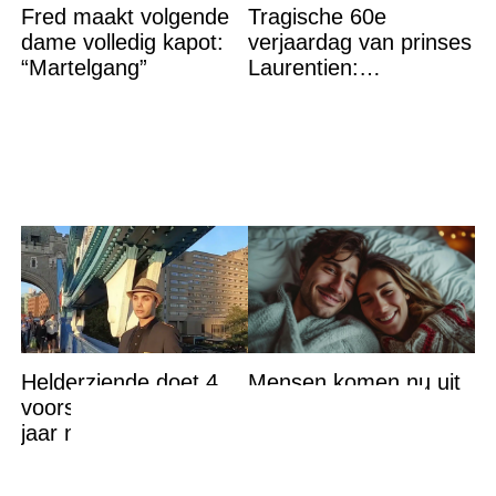
Fred maakt volgende
Tragische 60e
dame volledig kapot:
verjaardag van prinses
“Martelgang”
Laurentien:
‘Hartverscheurend’
Helderziende doet 4
Mensen komen nu uit
voorspellingen die dit
de kast als
jaar nog uitkomen
‘Nebulaseksueel’