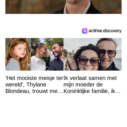
‘Het mooiste meisje ter
Ik verlaat samen met
wereld’, Thylane
mijn moeder de
Blondeau, trouwt met
Koninklijke familie, ik
een Franse dj tijdens
accepteer niet dat mijn
een sprookjesachtige
vader vreemdgaat met