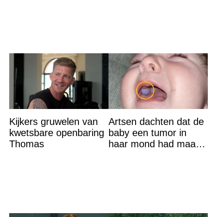
reden? Ik ga dit ook
op straat
doen…
Kijkers gruwelen van
Artsen dachten dat de
kwetsbare openbaring
baby een tumor in
Thomas
haar mond had maar
de waarheid sloeg
iedereen met stomheid