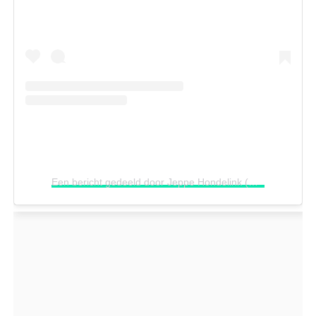
Een bericht gedeeld door Jeppe Hondelink (@jeppehondelink)