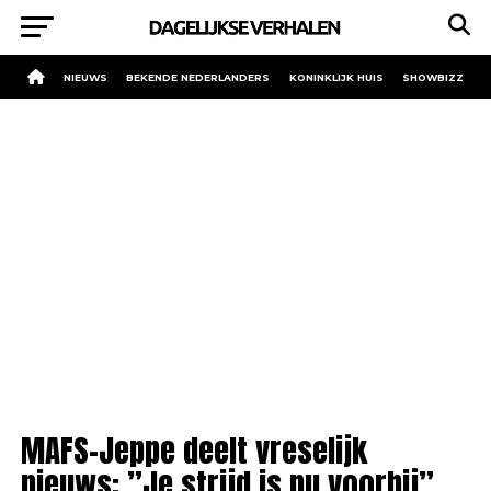
NIEUWS
BEKENDE NEDERLANDERS
KONINKLIJK HUIS
SHOWBIZZ
MAFS-Jeppe deelt vreselijk
nieuws: ”Je strijd is nu voorbij”