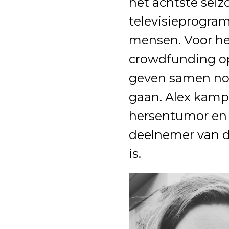
het achtste seiz
televisieprogr
mensen. Voor he
crowdfunding op
geven samen nog
gaan. Alex kampt
hersentumor en 
deelnemer van da
is.