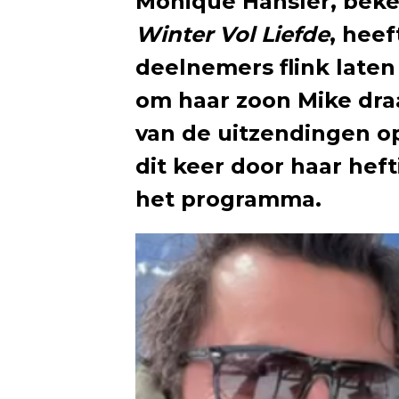
Monique Hansler, beke
Winter Vol Liefde
, heef
deelnemers flink laten
om haar zoon Mike dra
van de uitzendingen o
dit keer door haar hef
het programma.