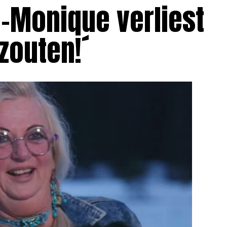
e-Monique verliest
pzouten!´