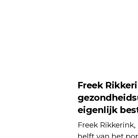
Freek Rikkeri
gezondheidsu
eigenlijk bes
Freek Rikkerink,
helft van het p