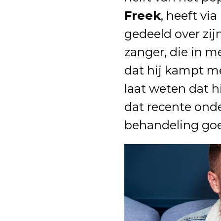
Freek
, heeft vi
gedeeld over zij
zanger, die in m
dat hij kampt me
laat weten dat hi
dat recente ond
behandeling goe