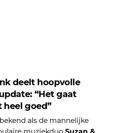
nk deelt hoopvolle
pdate: “Het gaat
t heel goed”
 bekend als de mannelijke
opulaire muziekduo
Suzan &