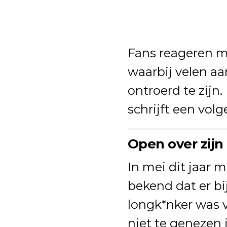
Fans reageren ma
waarbij velen a
ontroerd te zijn.
schrijft een volge
Open over zij
In mei dit jaar 
bekend dat er b
longk*nker was 
niet te genezen i