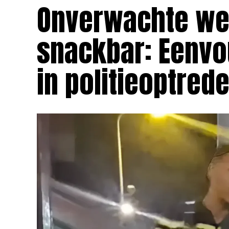
Onverwachte we
snackbar: Eenvou
in politieoptred