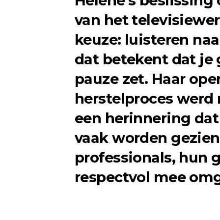
Hélène’s beslissing
van het televisiewe
keuze: luisteren naa
dat betekent dat j
pauze zet. Haar ope
herstelproces werd 
een herinnering dat 
vaak worden gezien
professionals, hun 
respectvol mee om