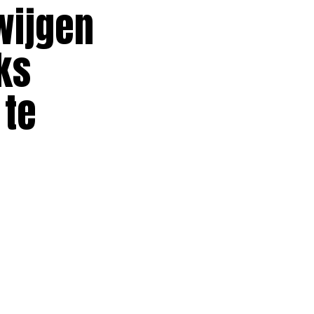
wijgen
ks
 te