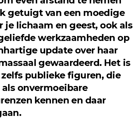
 om even afstand te nemen
rk getuigt van een moedige
r je lichaam en geest, ook als
e geliefde werkzaamheden op
nhartige update over haar
massaal gewaardeerd. Het is
zelfs publieke figuren, die
 als onvermoeibare
grenzen kennen en daar
gaan.