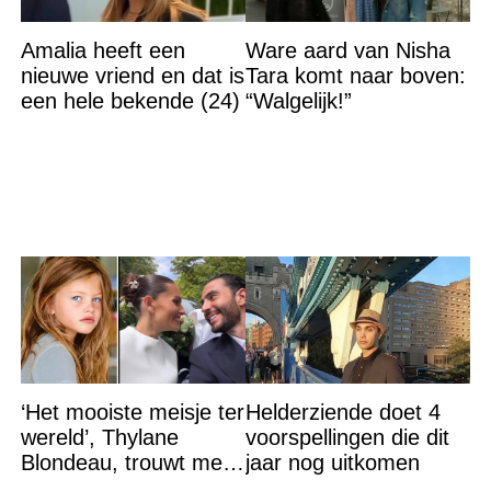
Amalia heeft een
Ware aard van Nisha
nieuwe vriend en dat is
Tara komt naar boven:
een hele bekende (24)
“Walgelijk!”
‘Het mooiste meisje ter
Helderziende doet 4
wereld’, Thylane
voorspellingen die dit
Blondeau, trouwt met
jaar nog uitkomen
een Franse dj tijdens