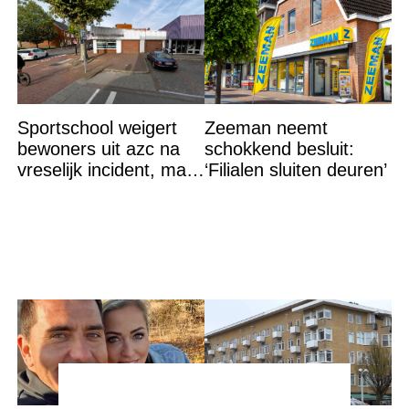
Sportschool weigert
Zeeman neemt
bewoners uit azc na
schokkend besluit:
vreselijk incident, maar
‘Filialen sluiten deuren’
krijgt tik op vingers