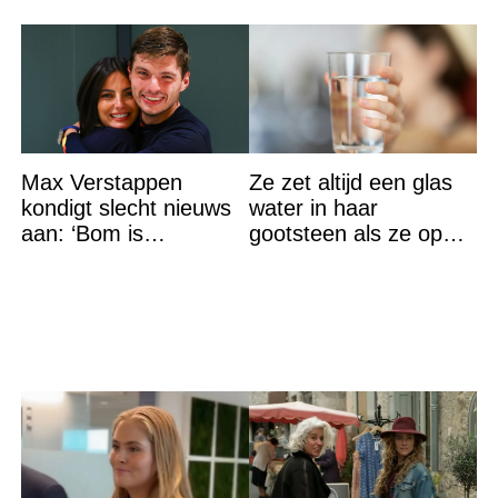
Max Verstappen
Ze zet altijd een glas
kondigt slecht nieuws
water in haar
aan: ‘Bom is
gootsteen als ze op
gebarsten’
vakantie gaat. De
reden? Ik ga dit ook
doen…