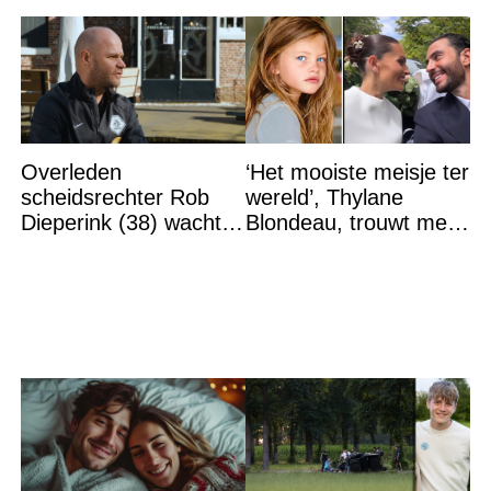
Overleden
‘Het mooiste meisje ter
scheidsrechter Rob
wereld’, Thylane
Dieperink (38) wachtte
Blondeau, trouwt met
totdat hij cruciaal
een Franse dj tijdens
bericht kreeg
een sprookjesachtige