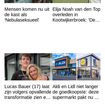
Mensen komen nu uit
Elija Noah van den Top
de kast als
overleden in
‘Nebulaseksueel’
Kootwijkerbroek: ‘De
Here heeft jou
thuisgehaald’
Lucas Bauer (17) laat
Aldi en Lidl niet langer
zijn volgers opvallende
de goedkoopste: deze
transformatie zien en
supermarkt pakt nu de
velen kunnen hun
winst en zijn