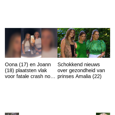
ogen niet geloven
goedkoper
Oona (17) en Joann
Schokkend nieuws
(18) plaatsten vlak
over gezondheid van
voor fatale crash nog
prinses Amalia (22)
TikTok-video