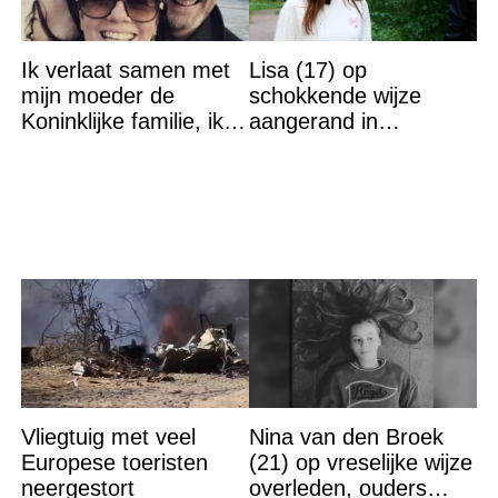
Ik verlaat samen met
Lisa (17) op
mijn moeder de
schokkende wijze
Koninklijke familie, ik
aangerand in
accepteer niet dat mijn
zwembad Sliedrecht:
vader vreemdgaat met
dit is de dader
Vliegtuig met veel
Nina van den Broek
Europese toeristen
(21) op vreselijke wijze
neergestort
overleden, ouders