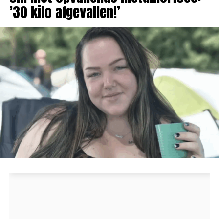
’30 kilo afgevallen!’