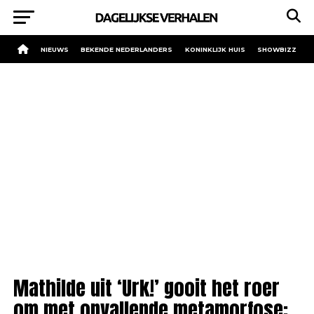
NIEUWS
BEKENDE NEDERLANDERS
KONINKLIJK HUIS
SHOWBIZZ
Mathilde uit ‘Urk!’ gooit het roer
om met opvallende metamorfose: