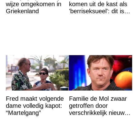
wijze omgekomen in
komen uit de kast als
Griekenland
'berriseksueel': dit is
wat het betekent
Fred maakt volgende
Familie de Mol zwaar
dame volledig kapot:
getroffen door
“Martelgang”
verschrikkelijk nieuws:
“We waren te laat…”