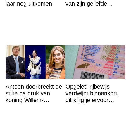
jaar nog uitkomen
van zijn geliefde
Bettina Holwerda
Antoon doorbreekt de
Opgelet: rijbewijs
stilte na druk van
verdwijnt binnenkort,
koning Willem-
dit krijg je ervoor
Alexander na gedurfde
terug…
beslissing rond prinses
Alexia