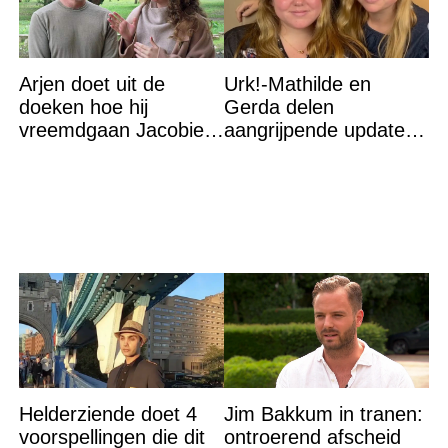
Arjen doet uit de
Urk!-Mathilde en
doeken hoe hij
Gerda delen
vreemdgaan Jacobien
aangrijpende update
ontdekte
na flinke
gezondheidsklap
Helderziende doet 4
Jim Bakkum in tranen:
voorspellingen die dit
ontroerend afscheid