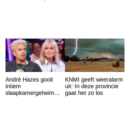
een Franse dj tijdens
een sprookjesachtige
André Hazes gooit
KNMI geeft weeralarm
intiem
uit: In deze provincie
slaapkamergeheim
gaat het zo los
van Bridget Maasland
op straat