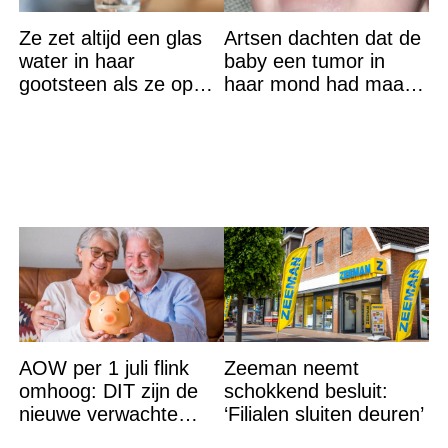
Ze zet altijd een glas
Artsen dachten dat de
water in haar
baby een tumor in
gootsteen als ze op
haar mond had maar
vakantie gaat. De
de waarheid sloeg
reden? Ik ga dit ook
iedereen met stomheid
doen…
AOW per 1 juli flink
Zeeman neemt
omhoog: DIT zijn de
schokkend besluit:
nieuwe verwachte
‘Filialen sluiten deuren’
bedragen