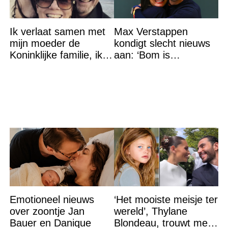
Ik verlaat samen met
Max Verstappen
mijn moeder de
kondigt slecht nieuws
Koninklijke familie, ik
aan: ‘Bom is
accepteer niet dat mijn
gebarsten’
vader vreemdgaat met
Emotioneel nieuws
‘Het mooiste meisje ter
over zoontje Jan
wereld’, Thylane
Bauer en Danique
Blondeau, trouwt met