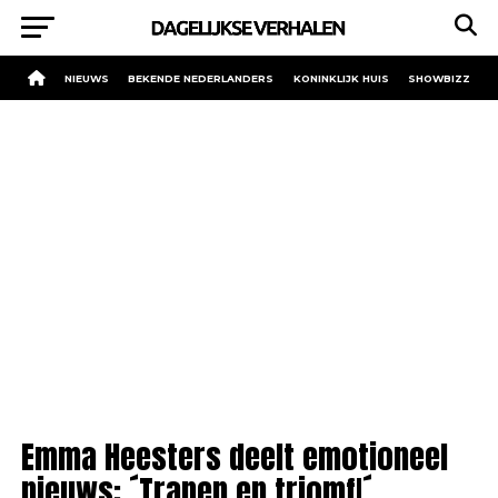
NIEUWS
BEKENDE NEDERLANDERS
KONINKLIJK HUIS
SHOWBIZZ
Emma Heesters deelt emotioneel
nieuws: ´Tranen en triomf!´