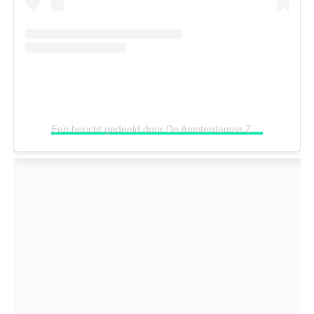
Een bericht gedeeld door De Amsterdamse Zomer (@deamsterdamsezomer)