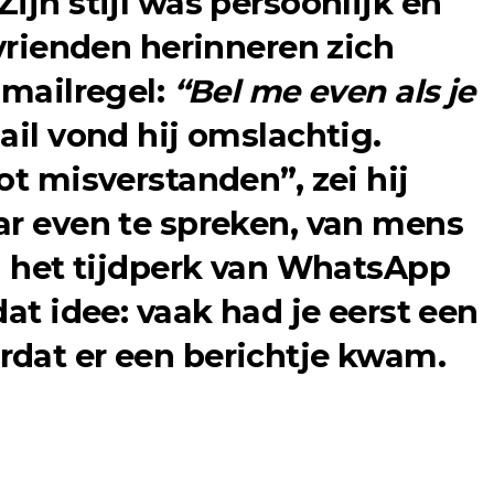
ijn stijl was persoonlijk en
 vrienden herinneren zich
 mailregel:
“Bel me even als je
il vond hij omslachtig.
ot misverstanden”, zei hij
ar even te spreken, van mens
in het tijdperk van WhatsApp
dat idee: vaak had je eerst een
dat er een berichtje kwam.