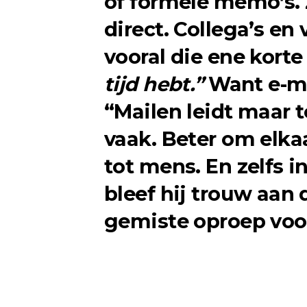
of formele memo’s. Z
direct. Collega’s en
vooral die ene korte
tijd hebt.”
Want e-ma
“Mailen leidt maar t
vaak. Beter om elka
tot mens. En zelfs 
bleef hij trouw aan 
gemiste oproep voor