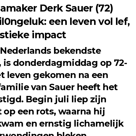
iamaker Derk Sauer (72)
il0ngeluk: een leven vol lef,
istieke impact
n Nederlands bekendste
 is donderdagmiddag op 72-
het leven gekomen na een
familie van Sauer heeft het
igd. Begin juli liep zijn
 op een rots, waarna hij
kwam en ernstig lichamelijk
 verwondingen bleken