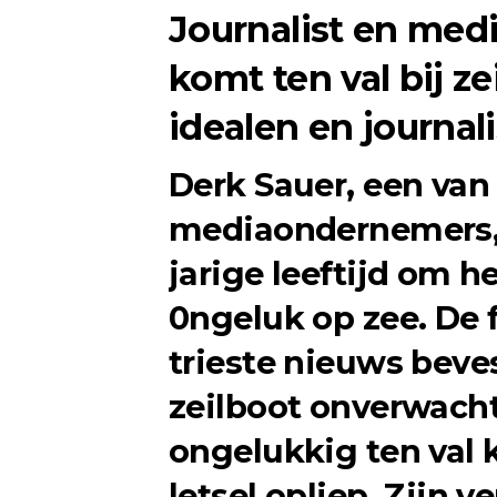
Journalist en med
komt ten val bij ze
idealen en journal
Derk Sauer, een va
mediaondernemers,
jarige leeftijd om 
0ngeluk op zee. De 
trieste nieuws bevest
zeilboot onverwacht
ongelukkig ten val 
letsel opliep. Zijn