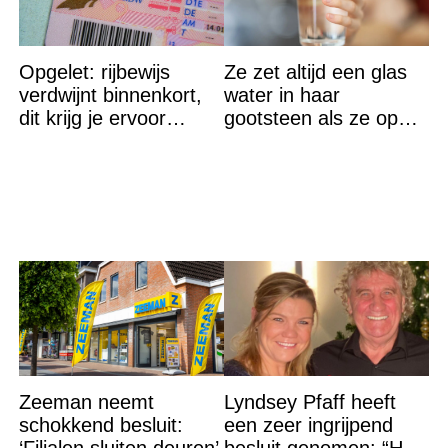
Opgelet: rijbewijs
Ze zet altijd een glas
verdwijnt binnenkort,
water in haar
dit krijg je ervoor
gootsteen als ze op
terug…
vakantie gaat. De
reden? Ik ga dit ook
doen…
Zeeman neemt
Lyndsey Pfaff heeft
schokkend besluit:
een zeer ingrijpend