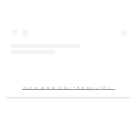
Een bericht gedeeld door Het Snorretje (@het_snorretje)