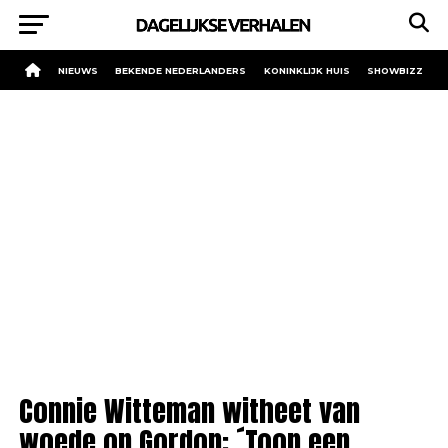
NIEUWS
BEKENDE NEDERLANDERS
KONINKLIJK HUIS
SHOWBIZZ
Connie Witteman witheet van
woede op Gordon: ´Toon een