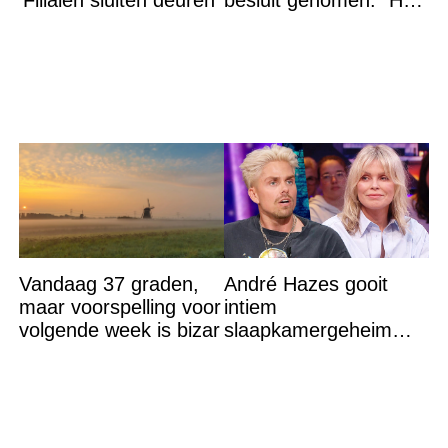
‘Filialen sluiten deuren’
besluit genomen: “Het
is voorbij”
Vandaag 37 graden,
André Hazes gooit
maar voorspelling voor
intiem
volgende week is bizar
slaapkamergeheim
van Bridget Maasland
op straat