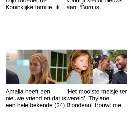
mijn moeder de
kondigt slecht nieuws
Koninklijke familie, ik
aan: ‘Bom is
accepteer niet dat mijn
gebarsten’
vader vreemdgaat met
Amalia heeft een
‘Het mooiste meisje ter
nieuwe vriend en dat is
wereld’, Thylane
een hele bekende (24)
Blondeau, trouwt met
een Franse dj tijdens
een sprookjesachtige