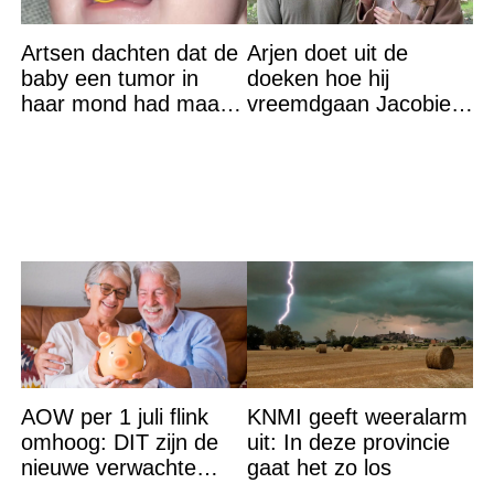
Artsen dachten dat de
Arjen doet uit de
baby een tumor in
doeken hoe hij
haar mond had maar
vreemdgaan Jacobien
de waarheid sloeg
ontdekte
iedereen met stomheid
AOW per 1 juli flink
KNMI geeft weeralarm
omhoog: DIT zijn de
uit: In deze provincie
nieuwe verwachte
gaat het zo los
bedragen