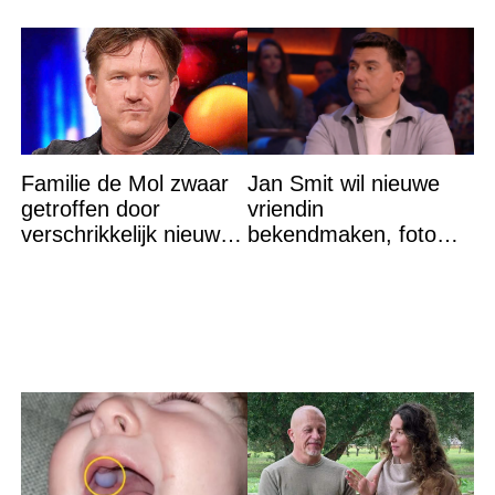
Familie de Mol zwaar
Jan Smit wil nieuwe
getroffen door
vriendin
verschrikkelijk nieuws:
bekendmaken, foto
“We waren te laat…”
van etentje bewerkt
met AI