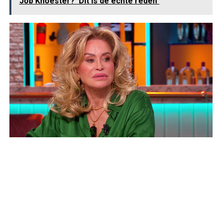
Job Knoester? ‘Dit is de échte reden´