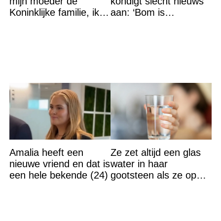
mijn moeder de
kondigt slecht nieuws
Koninklijke familie, ik
aan: ‘Bom is
accepteer niet dat mijn
gebarsten’
vader vreemdgaat met
Amalia heeft een
Ze zet altijd een glas
nieuwe vriend en dat is
water in haar
een hele bekende (24)
gootsteen als ze op
vakantie gaat. De
reden? Ik ga dit ook
doen…