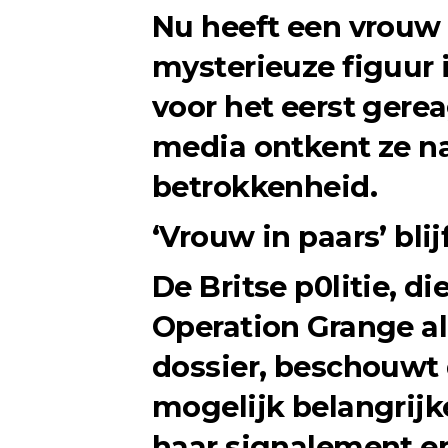
Nu heeft een vrouw 
mysterieuze figuur 
voor het eerst gere
media ontkent ze na
betrokkenheid.
‘Vrouw in paars’ bli
De Britse p0litie, d
Operation Grange al 
dossier, beschouwt 
mogelijk belangrijke
haar signalement en