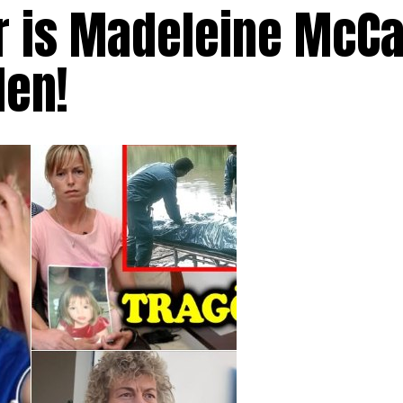
ter is Madeleine McC
den!