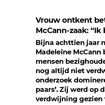
Vrouw ontkent bet
McCann-zaak: “Ik 
Bijna achttien jaar 
Madeleine McCann bl
mensen bezighoude
nog altijd niet verd
onderzoek dominere
paars’. Zij werd op
verdwijning gezien v