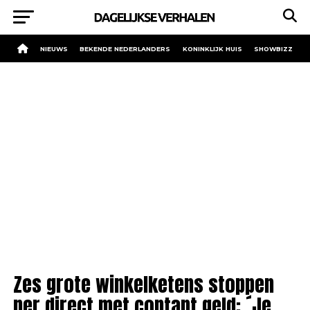
NIEUWS
BEKENDE NEDERLANDERS
KONINKLIJK HUIS
SHOWBIZZ
Zes grote winkelketens stoppen
per direct met contant geld: ´Je