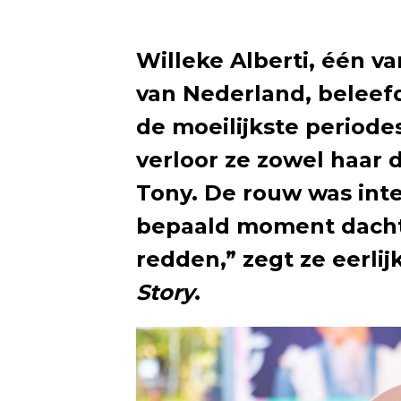
Willeke Alberti, één v
van Nederland, beleefd
de moeilijkste periodes 
verloor ze zowel haar 
Tony. De rouw was int
bepaald moment dacht 
redden,” zegt ze eerli
Story
.