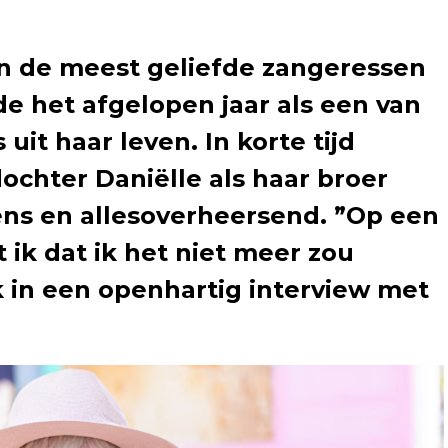
an de meest geliefde zangeressen
e het afgelopen jaar als een van
uit haar leven. In korte tijd
dochter Daniëlle als haar broer
ens en allesoverheersend. ”Op een
ik dat ik het niet meer zou
jk in een openhartig interview met