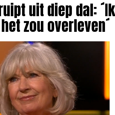
uipt uit diep dal: ´I
k het zou overleven´