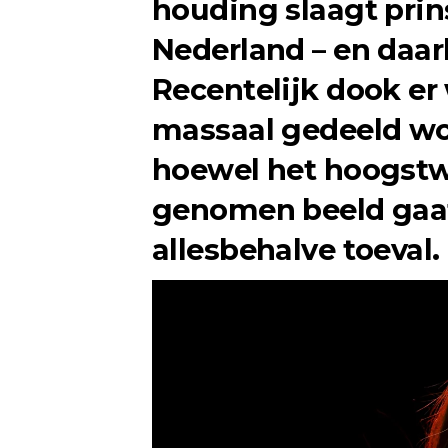
houding slaagt prin
Nederland – en daarb
Recentelijk dook er
massaal gedeeld wo
hoewel het hoogstw
genomen beeld gaat,
allesbehalve toeval.