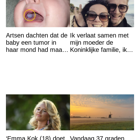
Artsen dachten dat de
Ik verlaat samen met
baby een tumor in
mijn moeder de
haar mond had maar
Koninklijke familie, ik
de waarheid sloeg
accepteer niet dat mijn
iedereen met stomheid
vader vreemdgaat met
‘Emma Kok (18) doet
Vandaag 37 graden,