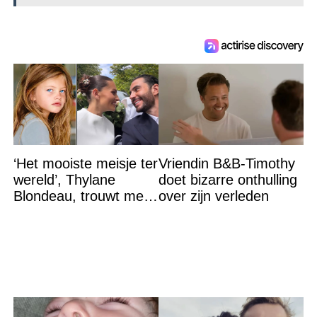
‘Het mooiste meisje ter
Vriendin B&B-Timothy
wereld’, Thylane
doet bizarre onthulling
Blondeau, trouwt met
over zijn verleden
een Franse dj tijdens
een sprookjesachtige