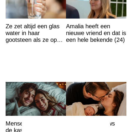
Ze zet altijd een glas
Amalia heeft een
water in haar
nieuwe vriend en dat is
gootsteen als ze op
een hele bekende (24)
vakantie gaat. De
reden? Ik ga dit ook
doen…
Mensen komen nu uit
Emotioneel nieuws
de kast als
over zoontje Jan