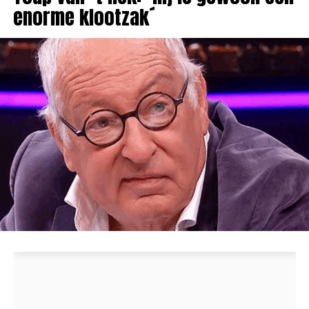
enorme klootzak´