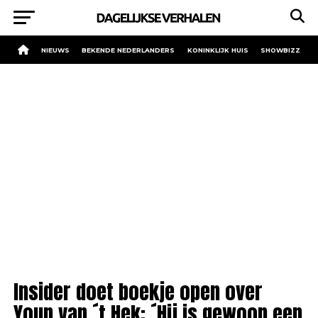
NIEUWS
BEKENDE NEDERLANDERS
KONINKLIJK HUIS
SHOWBIZZ
Insider doet boekje open over
Youp van ´t Hek: ´Hij is gewoon een