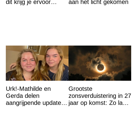
dit krijg je ervoor
aan het licht gekomen
terug…
Urk!-Mathilde en
Grootste
Gerda delen
zonsverduistering in 27
aangrijpende update
jaar op komst: Zo laat
na flinke
is het hoogtepunt en
gezondheidsklap
op DEZE plekken heb
je het