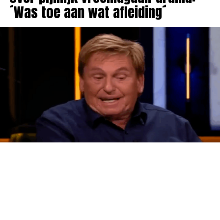
´Was toe aan wat afleiding´