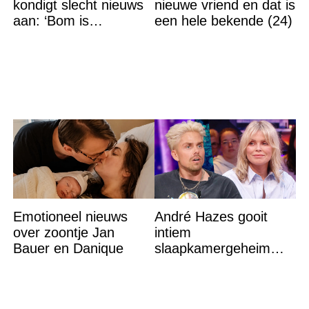
kondigt slecht nieuws
nieuwe vriend en dat is
aan: ‘Bom is
een hele bekende (24)
gebarsten’
Emotioneel nieuws
André Hazes gooit
over zoontje Jan
intiem
Bauer en Danique
slaapkamergeheim
van Bridget Maasland
op straat