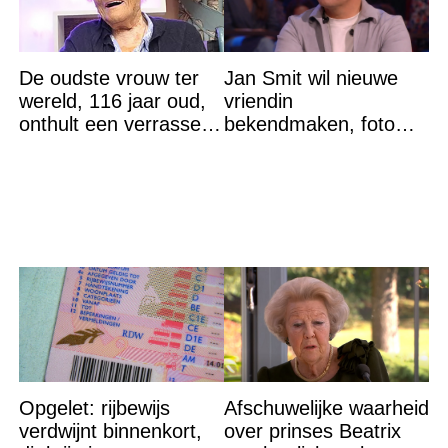
De oudste vrouw ter
Jan Smit wil nieuwe
wereld, 116 jaar oud,
vriendin
onthult een verrassend
bekendmaken, foto
geheim voor haar
van etentje bewerkt
lange leven
met AI
Opgelet: rijbewijs
Afschuwelijke waarheid
verdwijnt binnenkort,
over prinses Beatrix