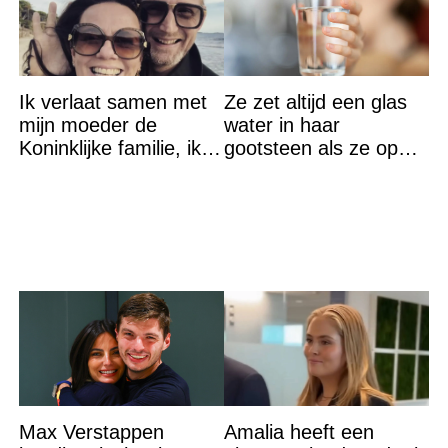
Ik verlaat samen met
Ze zet altijd een glas
mijn moeder de
water in haar
Koninklijke familie, ik
gootsteen als ze op
accepteer niet dat mijn
vakantie gaat. De
vader vreemdgaat met
reden? Ik ga dit ook
doen…
Max Verstappen
Amalia heeft een