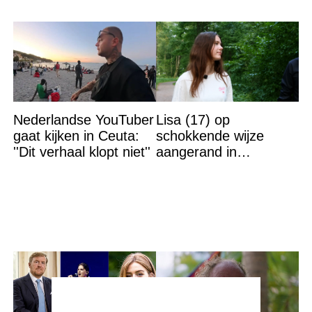
Nederlandse YouTuber
Lisa (17) op
gaat kijken in Ceuta:
schokkende wijze
''Dit verhaal klopt niet''
aangerand in
zwembad Sliedrecht:
dit is de dader