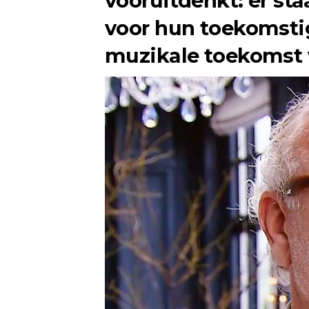
vooruitdenkt: er sta
voor hun toekomsti
muzikale toekomst v