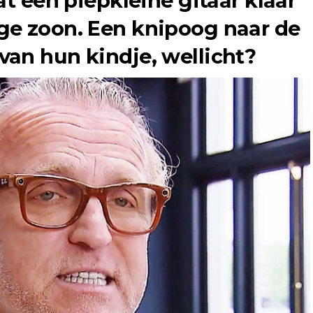
at een piepkleine gitaar klaar
ge zoon. Een knipoog naar de
an hun kindje, wellicht?