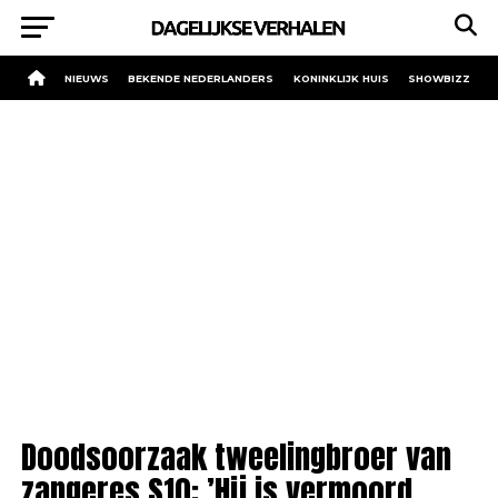
NIEUWS
BEKENDE NEDERLANDERS
KONINKLIJK HUIS
SHOWBIZZ
Doodsoorzaak tweelingbroer van
zangeres S10: ’Hij is vermoord,