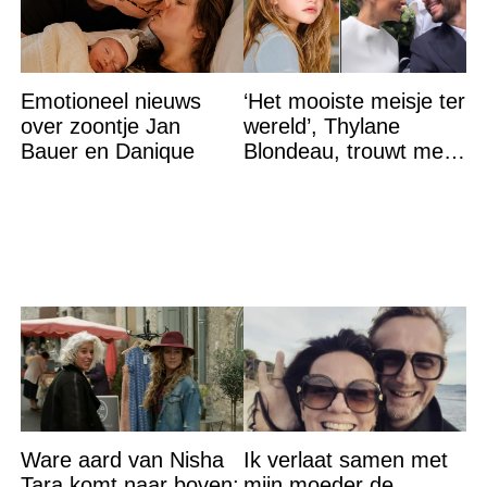
Emotioneel nieuws
‘Het mooiste meisje ter
over zoontje Jan
wereld’, Thylane
Bauer en Danique
Blondeau, trouwt met
een Franse dj tijdens
een sprookjesachtige
Ware aard van Nisha
Ik verlaat samen met
Tara komt naar boven:
mijn moeder de