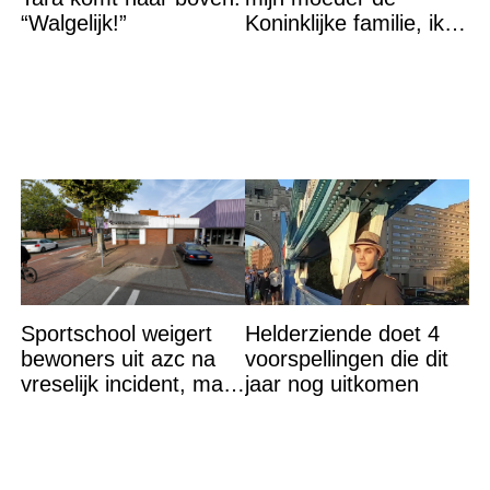
“Walgelijk!”
Koninklijke familie, ik
accepteer niet dat mijn
vader vreemdgaat met
Sportschool weigert
Helderziende doet 4
bewoners uit azc na
voorspellingen die dit
vreselijk incident, maar
jaar nog uitkomen
krijgt tik op vingers