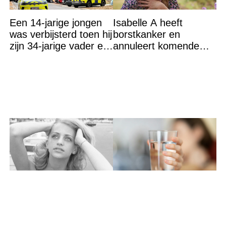
Een 14-jarige jongen
Isabelle A heeft
was verbijsterd toen hij
borstkanker en
zijn 34-jarige vader en
annuleert komende
30-jarige moeder dood
optredens: “Het is heel
in bed aantrof,
erg”
Klein meisje in de
Ze zet altijd een glas
steek gelaten door
water in haar
vader die zei dat ze
gootsteen als ze op
‘dood’ was voor hem –
vakantie gaat. De