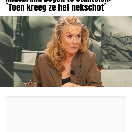
´Toen kreeg ze het nekschot´