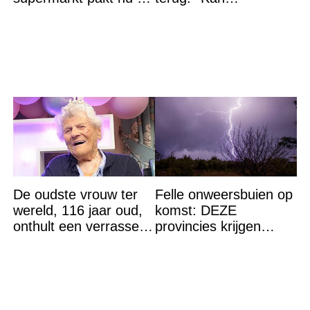
winst en zijn
levensgevaarlijk zijn
goedkoper
voor bepaalde
mensen''
De oudste vrouw ter
Felle onweersbuien op
wereld, 116 jaar oud,
komst: DEZE
onthult een verrassend
provincies krijgen
geheim voor haar
straks als eerst de
lange leven
volle laag