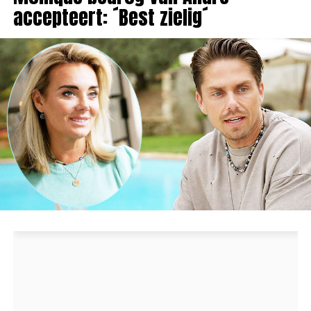
accepteert: ´Best zielig´