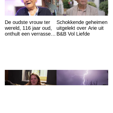
De oudste vrouw ter
Schokkende geheimen
wereld, 116 jaar oud,
uitgelekt over Arie uit
onthult een verrassend
B&B Vol Liefde
geheim voor haar
lange leven
Diep verdriet
Felle onweersbuien op
overspoelt Urk:
komst: DEZE