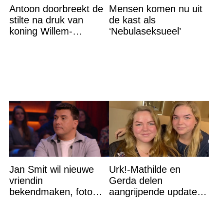
Antoon doorbreekt de
Mensen komen nu uit
stilte na druk van
de kast als
koning Willem-
‘Nebulaseksueel’
Alexander na gedurfde
beslissing rond prinses
Alexia
Jan Smit wil nieuwe
Urk!-Mathilde en
vriendin
Gerda delen
bekendmaken, foto
aangrijpende update
van etentje bewerkt
na flinke
met AI
gezondheidsklap