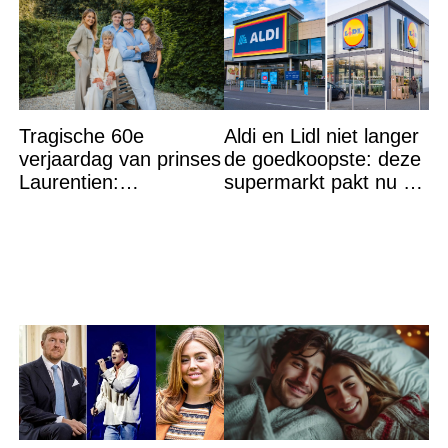
Tragische 60e
Aldi en Lidl niet langer
verjaardag van prinses
de goedkoopste: deze
Laurentien:
supermarkt pakt nu de
‘Hartverscheurend’
winst en zijn
goedkoper