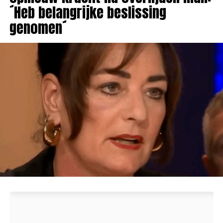
´Heb belangrijke beslissing
genomen´