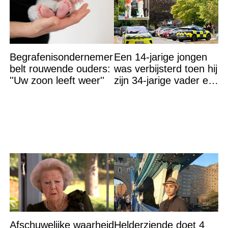
Begrafenisondernemer
Een 14-jarige jongen
belt rouwende ouders:
was verbijsterd toen hij
''Uw zoon leeft weer''
zijn 34-jarige vader en
30-jarige moeder dood
in bed aantrof,
Afschuwelijke waarheid
Helderziende doet 4