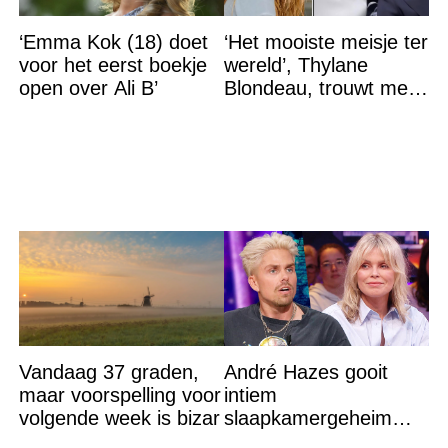
‘Emma Kok (18) doet
‘Het mooiste meisje ter
voor het eerst boekje
wereld’, Thylane
open over Ali B’
Blondeau, trouwt met
een Franse dj tijdens
een sprookjesachtige
Vandaag 37 graden,
André Hazes gooit
maar voorspelling voor
intiem
volgende week is bizar
slaapkamergeheim
van Bridget Maasland