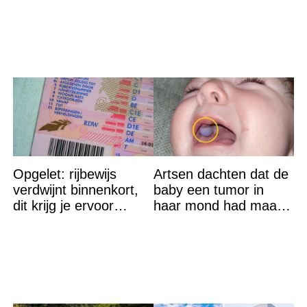
op straat
Opgelet: rijbewijs
Artsen dachten dat de
verdwijnt binnenkort,
baby een tumor in
dit krijg je ervoor
haar mond had maar
terug…
de waarheid sloeg
iedereen met stomheid