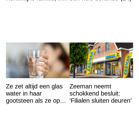
accepteer niet dat mijn
vader vreemdgaat met
Ze zet altijd een glas
Zeeman neemt
water in haar
schokkend besluit:
gootsteen als ze op
‘Filialen sluiten deuren’
vakantie gaat. De
reden? Ik ga dit ook
doen…