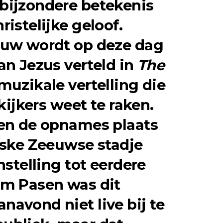
bijzondere betekenis
ristelijke geloof.
ouw wordt op deze dag
an Jezus verteld in
The
 muzikale vertelling die
 kijkers weet te raken.
den de opnames plaats
reske Zeeuwse stadje
nstelling tot eerdere
om Pasen was dit
avond niet live bij te