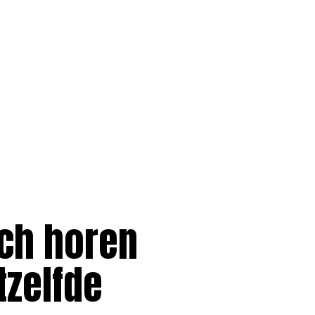
ich horen
tzelfde