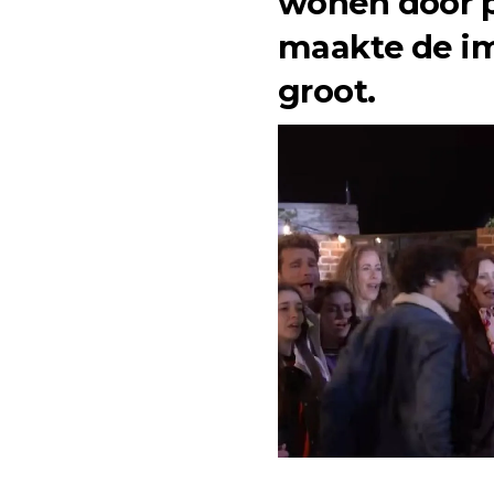
wonen door p
maakte de im
groot.