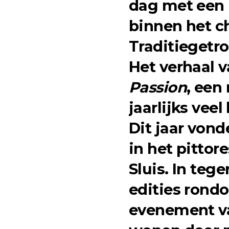
dag met een 
binnen het ch
Traditiegetr
Het verhaal v
Passion
, een
jaarlijks veel
Dit jaar von
in het pitto
Sluis. In tege
edities rond
evenement van