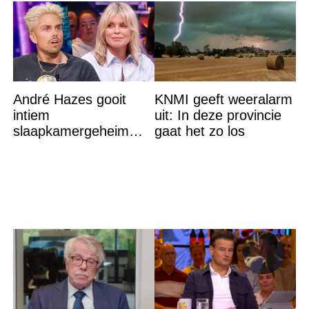
André Hazes gooit
KNMI geeft weeralarm
intiem
uit: In deze provincie
slaapkamergeheim
gaat het zo los
van Bridget Maasland
op straat