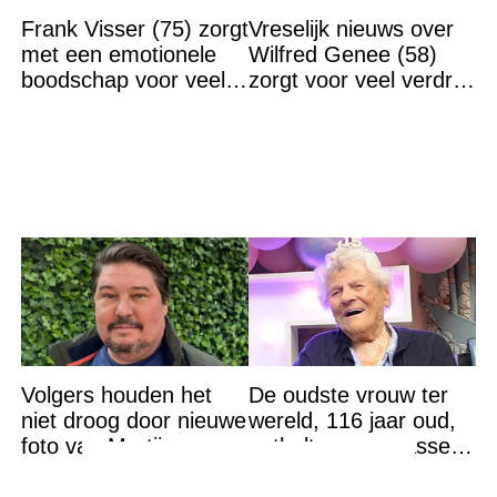
Frank Visser (75) zorgt
Vreselijk nieuws over
met een emotionele
Wilfred Genee (58)
boodschap voor veel
zorgt voor veel verdriet
verdriet en geschokte
en bezorgdheid
reacties
Volgers houden het
De oudste vrouw ter
niet droog door nieuwe
wereld, 116 jaar oud,
foto van Martijn
onthult een verrassend
Krabbé
geheim voor haar
lange leven