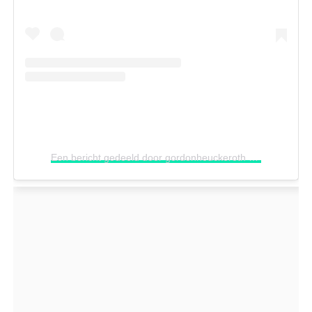
Een bericht gedeeld door gordonheuckeroth (@gordonheuckeroth)