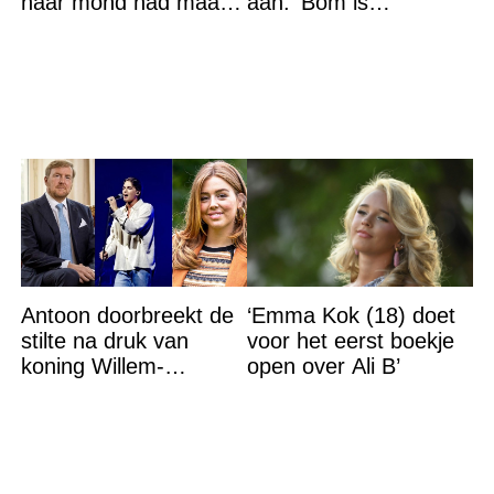
haar mond had maar
aan: ‘Bom is
de waarheid sloeg
gebarsten’
iedereen met stomheid
Antoon doorbreekt de
‘Emma Kok (18) doet
stilte na druk van
voor het eerst boekje
koning Willem-
open over Ali B’
Alexander na gedurfde
beslissing rond prinses
Alexia