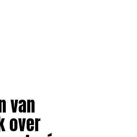
n van
k over