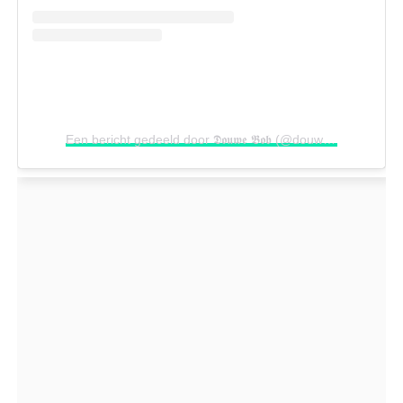
Een bericht gedeeld door 𝕯𝖔𝖚𝖜𝖊 𝕭𝖔𝖇 (@douwebob)