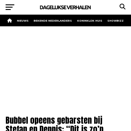
NIEUWS
BEKENDE NEDERLANDERS
KONINKLIJK HUIS
SHOWBIZZ
Bubbel opeens gebarsten bij
Stefan en Dennis: “Dit is zo’n