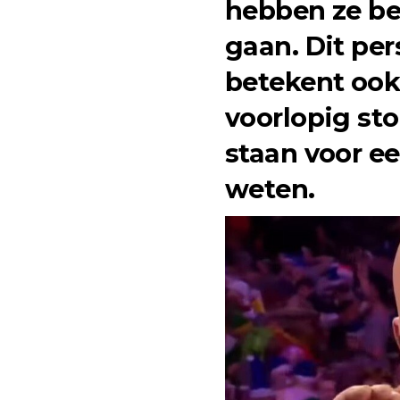
hebben ze bes
gaan. Dit pe
betekent ook
voorlopig st
staan voor een
weten.