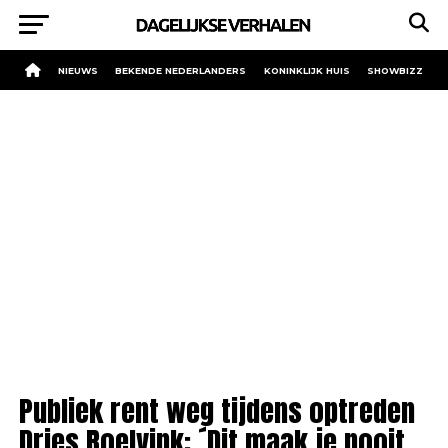
NIEUWS
BEKENDE NEDERLANDERS
KONINKLIJK HUIS
SHOWBIZZ
Publiek rent weg tijdens optreden
Dries Roelvink: ´Dit maak je nooit