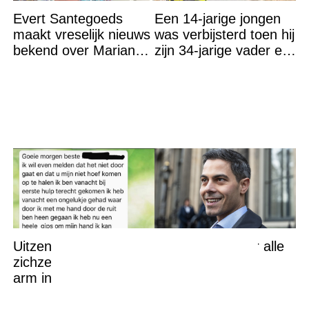
Evert Santegoeds
Een 14-jarige jongen
maakt vreselijk nieuws
was verbijsterd toen hij
bekend over Marianne
zijn 34-jarige vader en
Weber
30-jarige moeder dood
in bed aantrof,
Uitzendkracht meldt
Genadeklap voor alle
zichzelf ziek omdat zijn
mensen met een
arm in het gips zit,
elektrische auto
maar hij had misschien