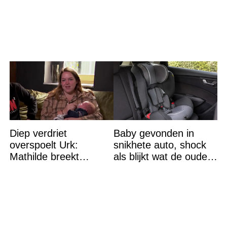
‘dood’ was voor hem –
van een heerlijke
nu is ze een beroemde
vakantie
actrice
Diep verdriet
Baby gevonden in
overspoelt Urk:
snikhete auto, shock
Mathilde breekt
als blijkt wat de ouders
helemaal – ‘Ik kan dit
aan het doen zijn
niet nóg eens aan’