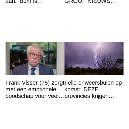
aan: ‘Bom is
GROOT NIEUWS
gebarsten’
bekend. Het brengt het
gehele koningshuis én
het volk in shock en
Frank Visser (75) zorgt
Felle onweersbuien op
met een emotionele
komst: DEZE
boodschap voor veel
provincies krijgen
verdriet en geschokte
straks als eerst de
reacties
volle laag