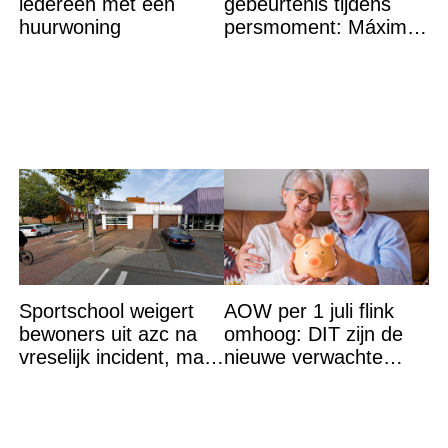
iedereen met een
gebeurtenis tijdens
huurwoning
persmoment: Máxima
grijpt in
Sportschool weigert
AOW per 1 juli flink
bewoners uit azc na
omhoog: DIT zijn de
vreselijk incident, maar
nieuwe verwachte
krijgt tik op vingers
bedragen