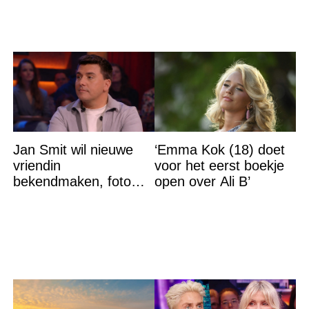
Alexia
Jan Smit wil nieuwe
‘Emma Kok (18) doet
vriendin
voor het eerst boekje
bekendmaken, foto
open over Ali B’
van etentje bewerkt
met AI