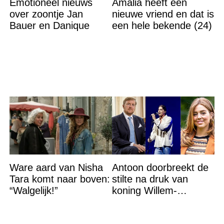
Emotioneel nieuws
Amalia heeft een
over zoontje Jan
nieuwe vriend en dat is
Bauer en Danique
een hele bekende (24)
Ware aard van Nisha
Antoon doorbreekt de
Tara komt naar boven:
stilte na druk van
“Walgelijk!”
koning Willem-
Alexander na gedurfde
beslissing rond prinses