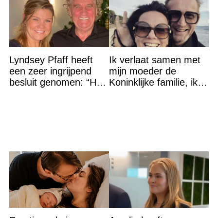
Lyndsey Pfaff heeft
Ik verlaat samen met
een zeer ingrijpend
mijn moeder de
besluit genomen: “Het
Koninklijke familie, ik
is voorbij”
accepteer niet dat mijn
vader vreemdgaat met