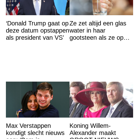
‘Donald Trump gaat op
Ze zet altijd een glas
deze datum opstappen
water in haar
als president van VS’
gootsteen als ze op
vakantie gaat. De
reden? Ik ga dit ook
doen…
Max Verstappen
Koning Willem-
kondigt slecht nieuws
Alexander maakt