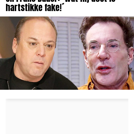
hartstikke fake!´