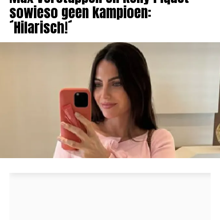
sowieso geen kampioen:
´Hilarisch!´