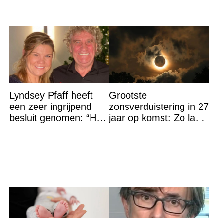
Lyndsey Pfaff heeft
Grootste
een zeer ingrijpend
zonsverduistering in 27
besluit genomen: “Het
jaar op komst: Zo laat
is voorbij”
is het hoogtepunt en
op DEZE plekken heb
je het