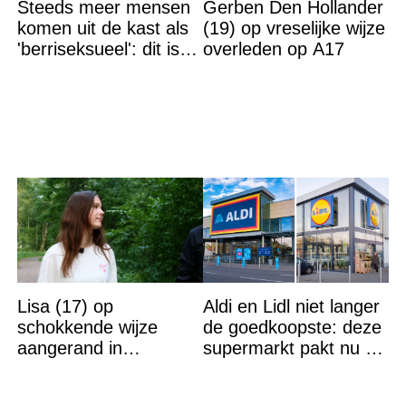
Steeds meer mensen
Gerben Den Hollander
komen uit de kast als
(19) op vreselijke wijze
'berriseksueel': dit is
overleden op A17
wat het betekent
Lisa (17) op
Aldi en Lidl niet langer
schokkende wijze
de goedkoopste: deze
aangerand in
supermarkt pakt nu de
zwembad Sliedrecht:
winst en zijn
dit is de dader
goedkoper