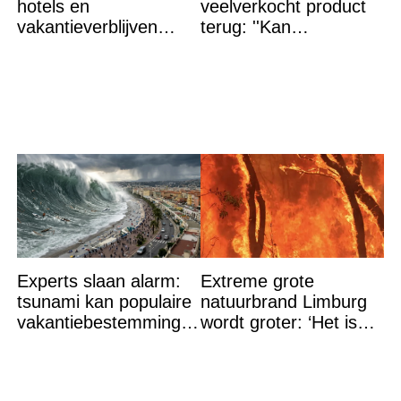
hotels en
veelverkocht product
vakantieverblijven
terug: ''Kan
gehaald: ''Vuur niet
levensgevaarlijk zijn
meer te bestrijden''
voor bepaalde
mensen''
Experts slaan alarm:
Extreme grote
tsunami kan populaire
natuurbrand Limburg
vakantiebestemming
wordt groter: ‘Het is
binnen 21 minuten
erger dan verwacht’
bereiken