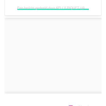
Een bericht gedeeld door KELLY PIQUET (@kellypiquet)