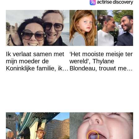
Ik verlaat samen met
‘Het mooiste meisje ter
mijn moeder de
wereld’, Thylane
Koninklijke familie, ik
Blondeau, trouwt met
accepteer niet dat mijn
een Franse dj tijdens
vader vreemdgaat met
een sprookjesachtige