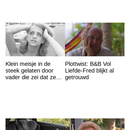
Klein meisje in de
Plottwist: B&B Vol
steek gelaten door
Liefde-Fred blijkt al
vader die zei dat ze
getrouwd
‘dood’ was voor hem –
nu is ze een beroemde
actrice