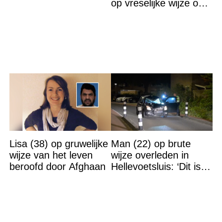
op vreselijke wijze om
in machine
Lisa (38) op gruwelijke
Man (22) op brute
wijze van het leven
wijze overleden in
beroofd door Afghaan
Hellevoetsluis: ‘Dit is
gewoon een
moordaanslag’