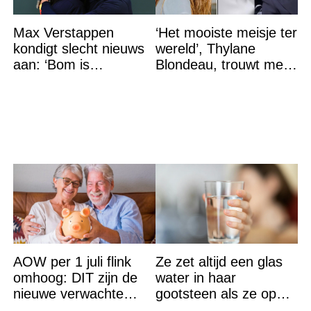
Max Verstappen
‘Het mooiste meisje ter
kondigt slecht nieuws
wereld’, Thylane
aan: ‘Bom is
Blondeau, trouwt met
gebarsten’
een Franse dj tijdens
een sprookjesachtige
AOW per 1 juli flink
Ze zet altijd een glas
omhoog: DIT zijn de
water in haar
nieuwe verwachte
gootsteen als ze op
bedragen
vakantie gaat. De