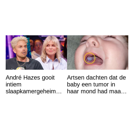
reden? Ik ga dit ook
doen…
André Hazes gooit
Artsen dachten dat de
intiem
baby een tumor in
slaapkamergeheim
haar mond had maar
van Bridget Maasland
de waarheid sloeg
op straat
iedereen met stomheid