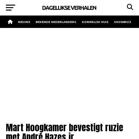
NIEUWS
BEKENDE NEDERLANDERS
KONINKLIJK HUIS
SHOWBIZZ
Mart Hoogkamer bevestigt ruzie
met André Hazes jr.