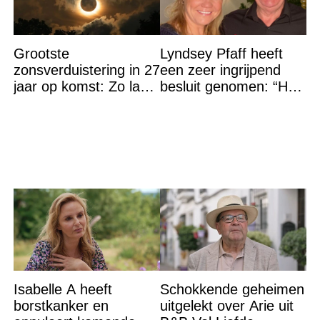
Grootste
Lyndsey Pfaff heeft
zonsverduistering in 27
een zeer ingrijpend
jaar op komst: Zo laat
besluit genomen: “Het
is het hoogtepunt en
is voorbij”
op DEZE plekken heb
je het
Isabelle A heeft
Schokkende geheimen
borstkanker en
uitgelekt over Arie uit