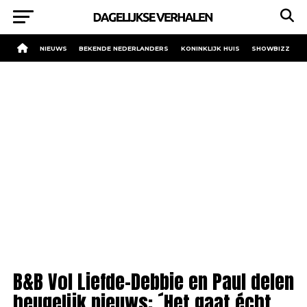
NIEUWS
BEKENDE NEDERLANDERS
KONINKLIJK HUIS
SHOWBIZZ
B&B Vol Liefde-Debbie en Paul delen
heugelijk nieuws: ´Het gaat écht