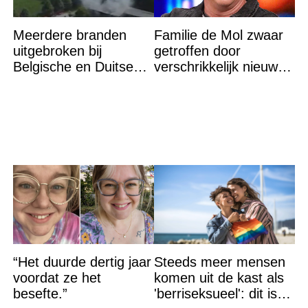
Meerdere branden
Familie de Mol zwaar
uitgebroken bij
getroffen door
Belgische en Duitse
verschrikkelijk nieuws:
grens in Zuid-Limburg
“We waren te laat…”
“Het duurde dertig jaar
Steeds meer mensen
voordat ze het
komen uit de kast als
besefte.”
'berriseksueel': dit is