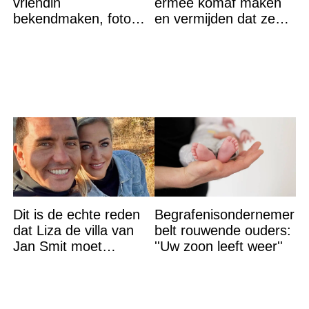
vriendin
ermee komaf maken
bekendmaken, foto
en vermijden dat ze
van etentje bewerkt
terugkeren
met AI
Dit is de echte reden
Begrafenisondernemer
dat Liza de villa van
belt rouwende ouders:
Jan Smit moet
''Uw zoon leeft weer''
verlaten