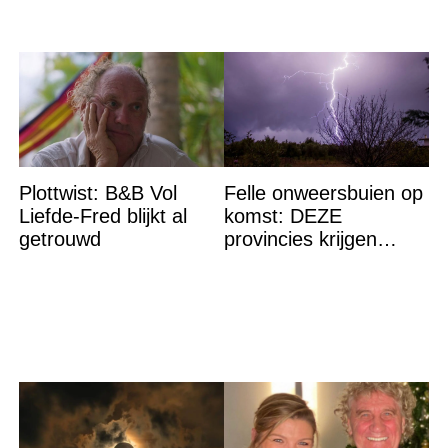
Plottwist: B&B Vol
Felle onweersbuien op
Liefde-Fred blijkt al
komst: DEZE
getrouwd
provincies krijgen
straks als eerst de
volle laag