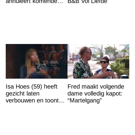
annuleert komende
B&B Vol Liefde
optredens: “Het is heel
erg”
Isa Hoes (59) heeft
Fred maakt volgende
gezicht laten
dame volledig kapot:
verbouwen en toont
“Martelgang”
resultaat, volgers
schrikken