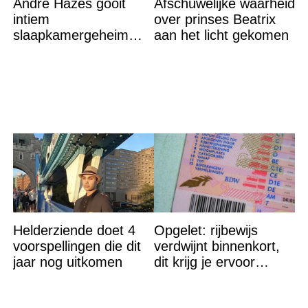
André Hazes gooit
Afschuwelijke waarheid
intiem
over prinses Beatrix
slaapkamergeheim
aan het licht gekomen
van Bridget Maasland
op straat
Helderziende doet 4
Opgelet: rijbewijs
voorspellingen die dit
verdwijnt binnenkort,
jaar nog uitkomen
dit krijg je ervoor
terug…