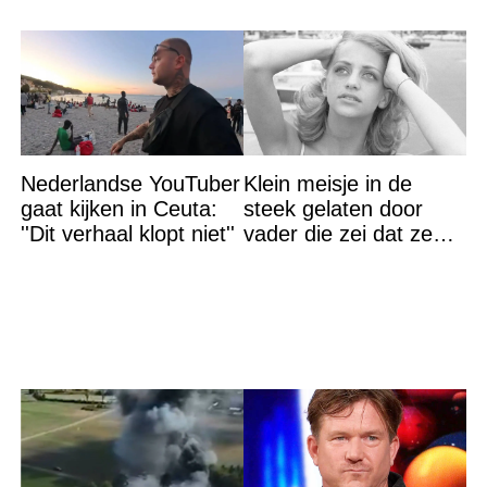
Nederlandse YouTuber
Klein meisje in de
gaat kijken in Ceuta:
steek gelaten door
''Dit verhaal klopt niet''
vader die zei dat ze
‘dood’ was voor hem –
nu is ze een beroemde
actrice