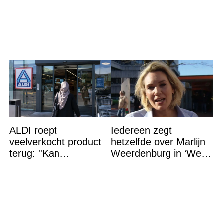
wat het betekent
ALDI roept
Iedereen zegt
veelverkocht product
hetzelfde over Marlijn
terug: ''Kan
Weerdenburg in ‘We
levensgevaarlijk zijn
Zijn Er Bijna’
voor bepaalde
mensen''