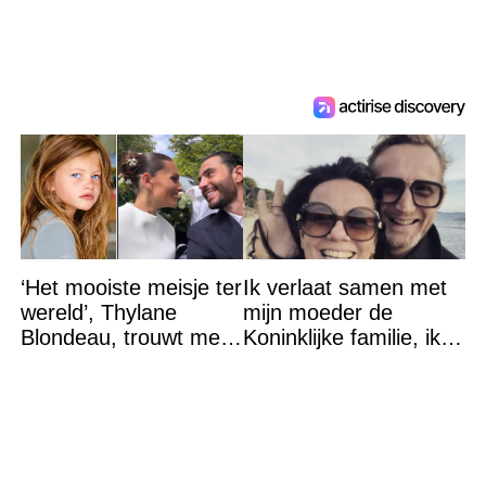
‘Het mooiste meisje ter
Ik verlaat samen met
wereld’, Thylane
mijn moeder de
Blondeau, trouwt met
Koninklijke familie, ik
een Franse dj tijdens
accepteer niet dat mijn
een sprookjesachtige
vader vreemdgaat met