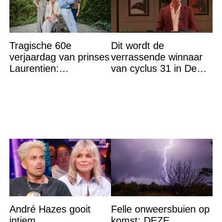
Tragische 60e
Dit wordt de
verjaardag van prinses
verrassende winnaar
Laurentien:
van cyclus 31 in De
‘Hartverscheurend’
Bondgenoten
André Hazes gooit
Felle onweersbuien op
intiem
komst: DEZE