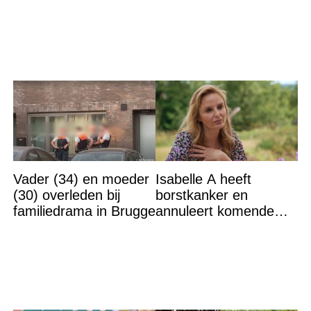
op DEZE plekken heb
voor bepaalde
je het
mensen''
Vader (34) en moeder
Isabelle A heeft
(30) overleden bij
borstkanker en
familiedrama in Brugge
annuleert komende
optredens: “Het is heel
erg”