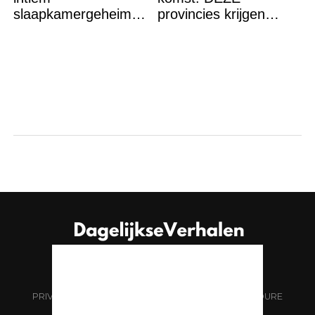
slaapkamergeheim
provincies krijgen
van Bridget Maasland
straks als eerst de
op straat
volle laag
PRIVACYBELEID
NOTICE & TAKEDOWN PROCEDURE
OVER ONS