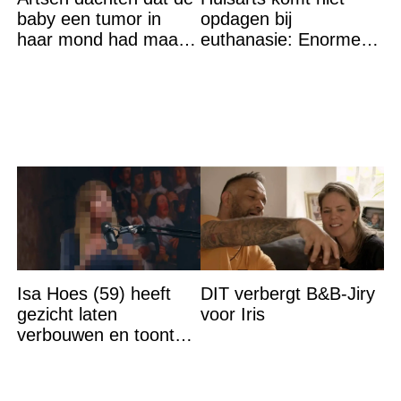
baby een tumor in
opdagen bij
haar mond had maar
euthanasie: Enorme
de waarheid sloeg
shock als blijkt waar ze
iedereen met stomheid
wordt gevonden
Isa Hoes (59) heeft
DIT verbergt B&B-Jiry
gezicht laten
voor Iris
verbouwen en toont
resultaat, volgers
schrikken