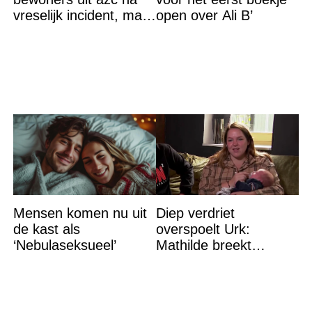
vreselijk incident, maar
open over Ali B’
krijgt tik op vingers
Mensen komen nu uit
Diep verdriet
de kast als
overspoelt Urk:
‘Nebulaseksueel’
Mathilde breekt
helemaal – ‘Ik kan dit
niet nóg eens aan’