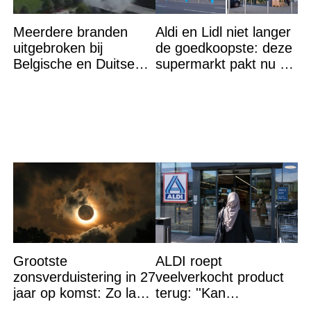
Meerdere branden
Aldi en Lidl niet langer
uitgebroken bij
de goedkoopste: deze
Belgische en Duitse
supermarkt pakt nu de
grens in Zuid-Limburg
winst en zijn
goedkoper
Grootste
ALDI roept
zonsverduistering in 27
veelverkocht product
jaar op komst: Zo laat
terug: ''Kan
is het hoogtepunt en
levensgevaarlijk zijn