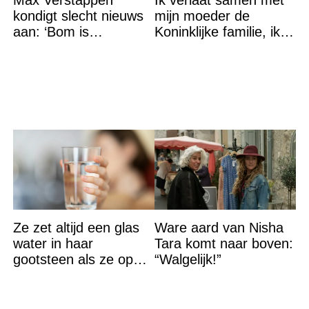
kondigt slecht nieuws
mijn moeder de
aan: ‘Bom is
Koninklijke familie, ik
gebarsten’
accepteer niet dat mijn
vader vreemdgaat met
Ze zet altijd een glas
Ware aard van Nisha
water in haar
Tara komt naar boven:
gootsteen als ze op
“Walgelijk!”
vakantie gaat. De
reden? Ik ga dit ook
doen…