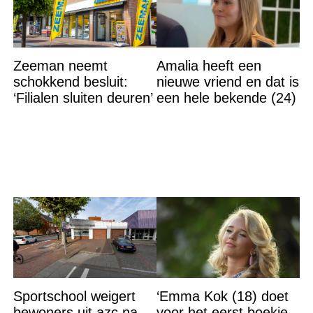
Zeeman neemt
Amalia heeft een
schokkend besluit:
nieuwe vriend en dat is
‘Filialen sluiten deuren’
een hele bekende (24)
Sportschool weigert
‘Emma Kok (18) doet
bewoners uit azc na
voor het eerst boekje