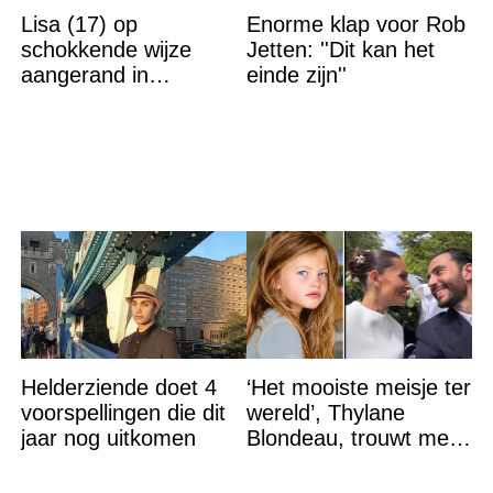
Lisa (17) op
Enorme klap voor Rob
schokkende wijze
Jetten: ''Dit kan het
aangerand in
einde zijn''
zwembad Sliedrecht:
dit is de dader
Helderziende doet 4
‘Het mooiste meisje ter
voorspellingen die dit
wereld’, Thylane
jaar nog uitkomen
Blondeau, trouwt met
een Franse dj tijdens
een sprookjesachtige