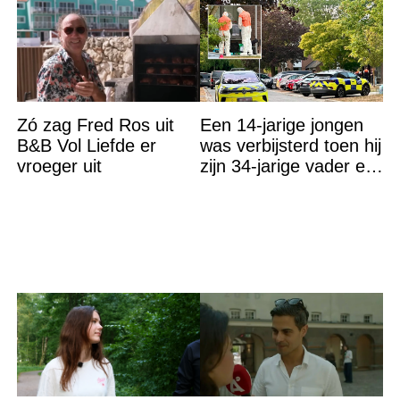
Zó zag Fred Ros uit
Een 14-jarige jongen
B&B Vol Liefde er
was verbijsterd toen hij
vroeger uit
zijn 34-jarige vader en
30-jarige moeder dood
in bed aantrof,