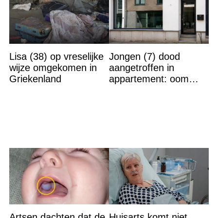
Lisa (38) op vreselijke
Jongen (7) dood
wijze omgekomen in
aangetroffen in
Griekenland
appartement: oom
verdacht van moord,
moeder en vriendin
opgepakt
Artsen dachten dat de
Huisarts komt niet