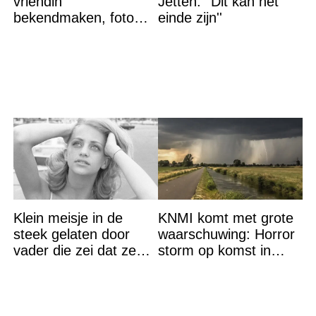
vriendin
Jetten: ''Dit kan het
bekendmaken, foto
einde zijn''
van etentje bewerkt
met AI
Klein meisje in de
KNMI komt met grote
steek gelaten door
waarschuwing: Horror
vader die zei dat ze
storm op komst in
‘dood’ was voor hem –
deze regio
nu is ze een beroemde
actrice