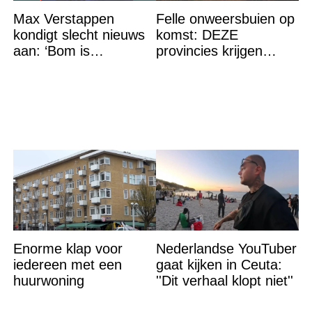
Max Verstappen
Felle onweersbuien op
kondigt slecht nieuws
komst: DEZE
aan: ‘Bom is
provincies krijgen
gebarsten’
straks als eerst de
volle laag
Enorme klap voor
Nederlandse YouTuber
iedereen met een
gaat kijken in Ceuta:
huurwoning
''Dit verhaal klopt niet''