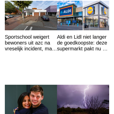
Sportschool weigert
Aldi en Lidl niet langer
bewoners uit azc na
de goedkoopste: deze
vreselijk incident, maar
supermarkt pakt nu de
krijgt tik op vingers
winst en zijn
goedkoper