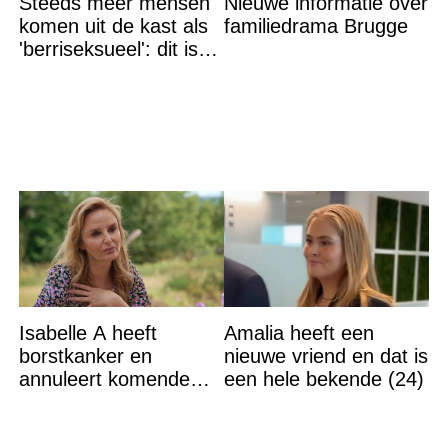
Steeds meer mensen
Nieuwe informatie over
komen uit de kast als
familiedrama Brugge
'berriseksueel': dit is
wat het betekent
Isabelle A heeft
Amalia heeft een
borstkanker en
nieuwe vriend en dat is
annuleert komende
een hele bekende (24)
optredens: “Het is heel
erg”