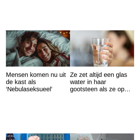
Mensen komen nu uit
Ze zet altijd een glas
de kast als
water in haar
‘Nebulaseksueel’
gootsteen als ze op
vakantie gaat. De
reden? Ik ga dit ook
doen…