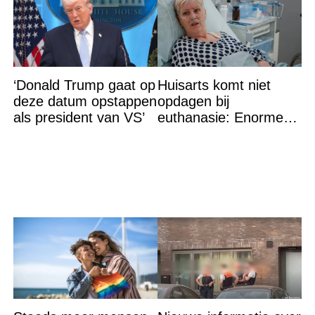
‘Donald Trump gaat op
Huisarts komt niet
deze datum opstappen
opdagen bij
als president van VS’
euthanasie: Enorme
shock als blijkt waar ze
wordt gevonden