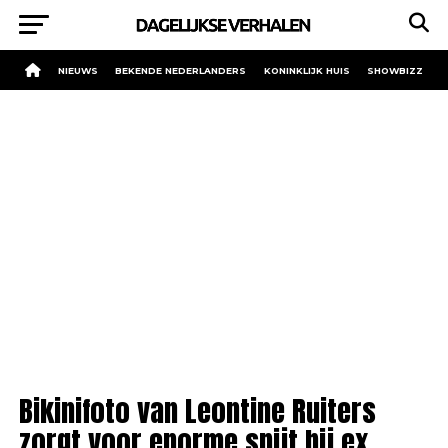
NIEUWS
BEKENDE NEDERLANDERS
KONINKLIJK HUIS
SHOWBIZZ
Bikinifoto van Leontine Ruiters
zorgt voor enorme spijt bij ex