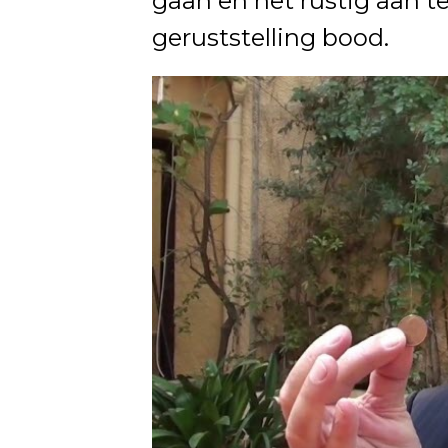
gaan en het rustig aan t
geruststelling bood.