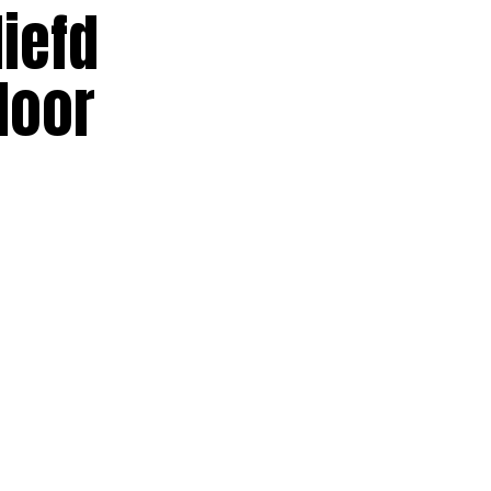
iefd
door