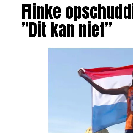
Flinke opschuddi
”Dit kan niet”