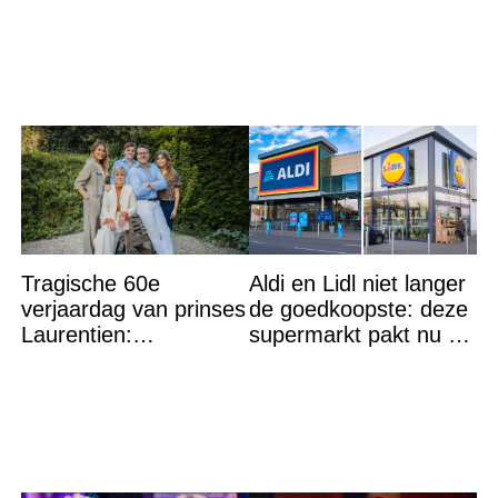
Tragische 60e
Aldi en Lidl niet langer
verjaardag van prinses
de goedkoopste: deze
Laurentien:
supermarkt pakt nu de
‘Hartverscheurend’
winst en zijn
goedkoper