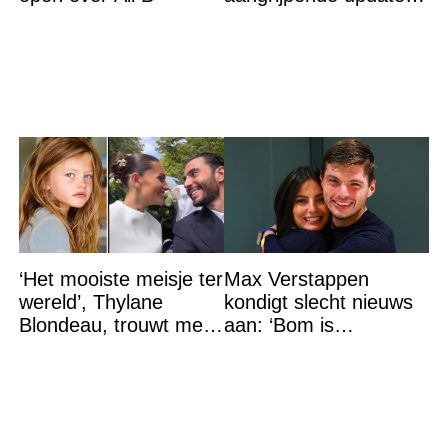
na flinke
gezondheidsklap
‘Het mooiste meisje ter
Max Verstappen
wereld’, Thylane
kondigt slecht nieuws
Blondeau, trouwt met
aan: ‘Bom is
een Franse dj tijdens
gebarsten’
een sprookjesachtige