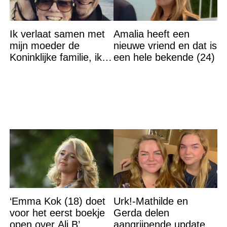
Ik verlaat samen met
Amalia heeft een
mijn moeder de
nieuwe vriend en dat is
Koninklijke familie, ik
een hele bekende (24)
accepteer niet dat mijn
vader vreemdgaat met
‘Emma Kok (18) doet
Urk!-Mathilde en
voor het eerst boekje
Gerda delen
open over Ali B’
aangrijpende update