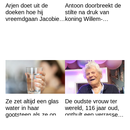
Arjen doet uit de
Antoon doorbreekt de
doeken hoe hij
stilte na druk van
vreemdgaan Jacobien
koning Willem-
ontdekte
Alexander na gedurfde
beslissing rond prinses
Alexia
Ze zet altijd een glas
De oudste vrouw ter
water in haar
wereld, 116 jaar oud,
gootsteen als ze op
onthult een verrassend
vakantie gaat. De
geheim voor haar
reden? Ik ga dit ook
lange leven