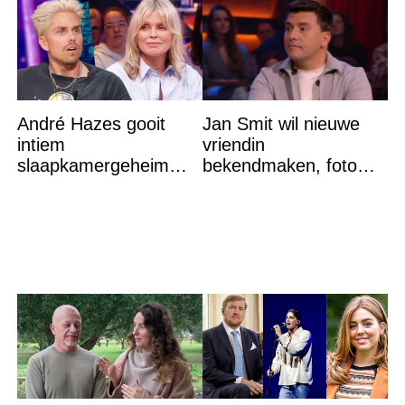
André Hazes gooit
Jan Smit wil nieuwe
intiem
vriendin
slaapkamergeheim
bekendmaken, foto
van Bridget Maasland
van etentje bewerkt
op straat
met AI